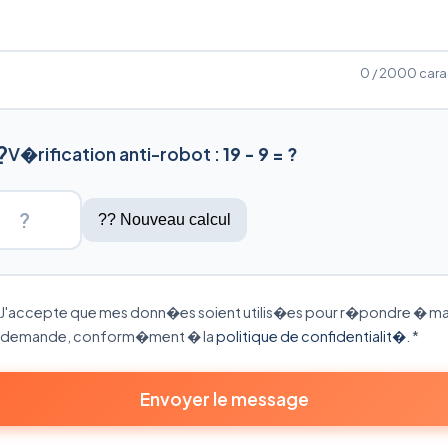
0
/ 2000 car
?
V�rification anti-robot :
19 - 9 = ?
?? Nouveau calcul
J'accepte que mes donn�es soient utilis�es pour r�pondre � m
demande, conform�ment � la
politique de confidentialit�
.
*
Envoyer le message