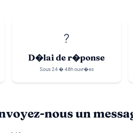
?
D�lai de r�ponse
Sous 24 � 48h ouvr�es
nvoyez-nous un messa