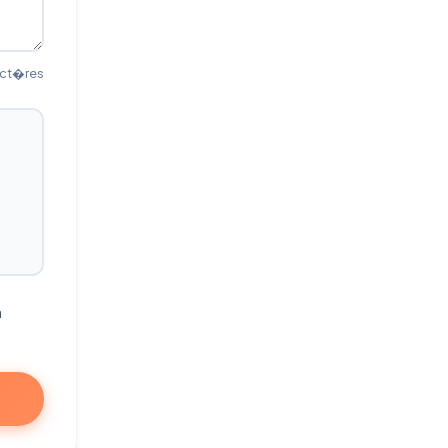
act�res
a