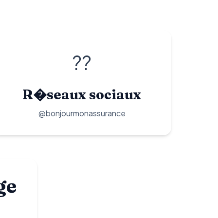
??
R�seaux sociaux
@bonjourmonassurance
ge