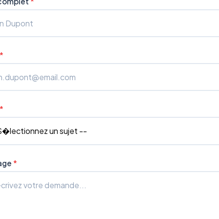
complet
*
*
*
age
*