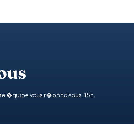
ous
otre �quipe vous r�pond sous 48h.