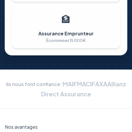
🏦
Assurance Emprunteur
Économisez 15 000€
MAIF
MACIF
AXA
Allianz
Ils nous font confiance :
Direct Assurance
Nos avantages